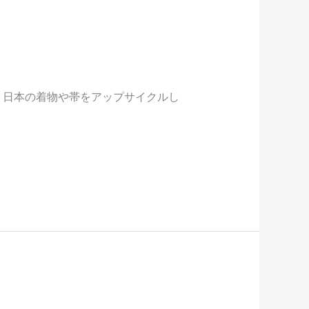
は、日本の着物や帯をアップサイクルし