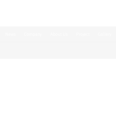
News
Company
About Us
Project
Gallery